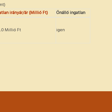
nt)
atlan irányár/ár (Millió Ft)
Önálló ingatlan
.0 Millió Ft
igen