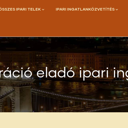
ÖSSZES IPARI TELEK
IPARI INGATLANKÖZVETÍTÉS
ció eladó ipari i