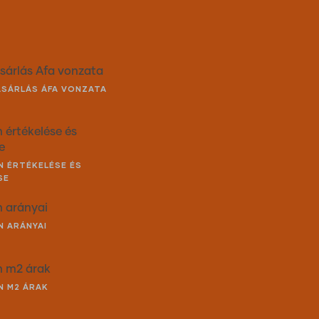
vásárlás Áfa vonzata
VÁSÁRLÁS ÁFA VONZATA
n értékelése és
e
AN ÉRTÉKELÉSE ÉS
SE
n arányai
N ARÁNYAI
an m2 árak
N M2 ÁRAK