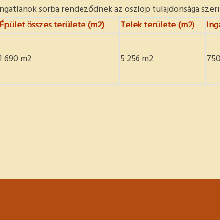
ingatlanok sorba rendeződnek az oszlop tulajdonsága szeri
Épület összes területe (m2)
Telek területe (m2)
Ing
kenő
ezés
1 690 m2
5 256 m2
750