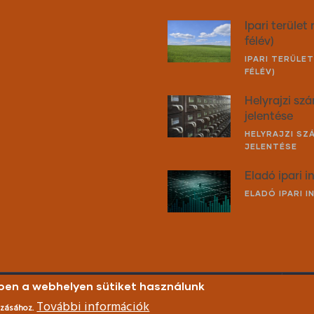
Ipari terület 
félév)
IPARI TERÜLET 
FÉLÉV)
Helyrajzi sz
jelentése
HELYRAJZI SZ
JELENTÉSE
Eladó ipari 
ELADÓ IPARI 
ében a webhelyen sütiket használunk
További információk
og fenntartva.
ozásához.