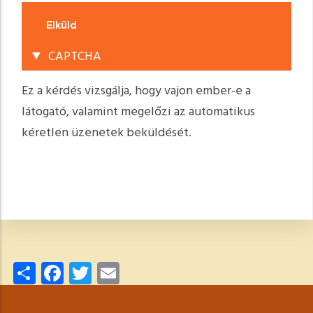
Hide
CAPTCHA
Ez a kérdés vizsgálja, hogy vajon ember-e a
látogató, valamint megelőzi az automatikus
kéretlen üzenetek beküldését.
Share
Facebook
Twitter
Email