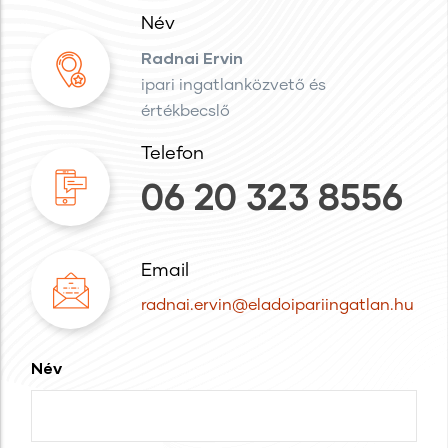
Név
Radnai Ervin
ipari ingatlanközvető és
értékbecslő
Telefon
06 20 323 8556
Email
radnai.ervin@eladoipariingatlan.hu
Név