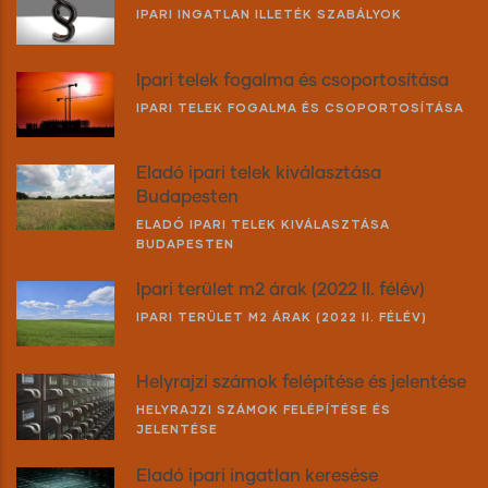
IPARI INGATLAN ILLETÉK SZABÁLYOK
Ipari telek fogalma és csoportosítása
IPARI TELEK FOGALMA ÉS CSOPORTOSÍTÁSA
Eladó ipari telek kiválasztása
Budapesten
ELADÓ IPARI TELEK KIVÁLASZTÁSA
BUDAPESTEN
Ipari terület m2 árak (2022 II. félév)
IPARI TERÜLET M2 ÁRAK (2022 II. FÉLÉV)
Helyrajzi számok felépítése és jelentése
HELYRAJZI SZÁMOK FELÉPÍTÉSE ÉS
JELENTÉSE
Eladó ipari ingatlan keresése