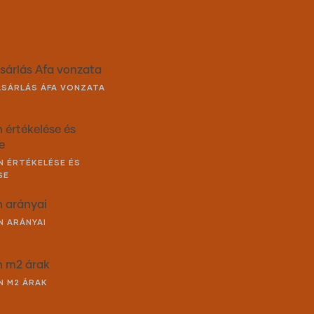
vásárlás Áfa vonzata
VÁSÁRLÁS ÁFA VONZATA
n értékelése és
e
AN ÉRTÉKELÉSE ÉS
SE
n arányai
N ARÁNYAI
an m2 árak
N M2 ÁRAK