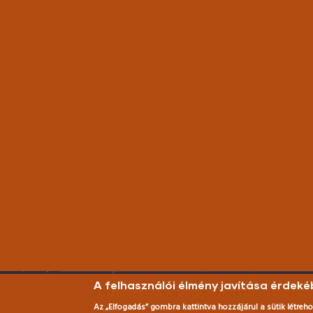
A felhasználói élmény javítása érdek
© Copyright
eladoipariingatlan.hu
2016. Minden j
Az „Elfogadás” gombra kattintva hozzájárul a sütik létreh