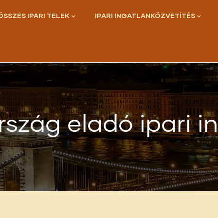
ÖSSZES IPARI TELEK
IPARI INGATLANKÖZVETÍTÉS
szág eladó ipari i