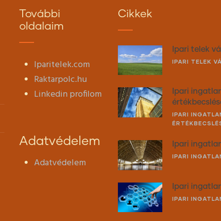
További
Cikkek
oldalaim
Ipari telek 
Iparitelek.com
IPARI TELEK 
Raktarpolc.hu
Linkedin profilom
Ipari ingatla
értékbecslés
IPARI INGATL
ÉRTÉKBECSLÉ
Adatvédelem
Ipari ingatla
IPARI INGATLA
Adatvédelem
Ipari ingatl
IPARI INGATLA