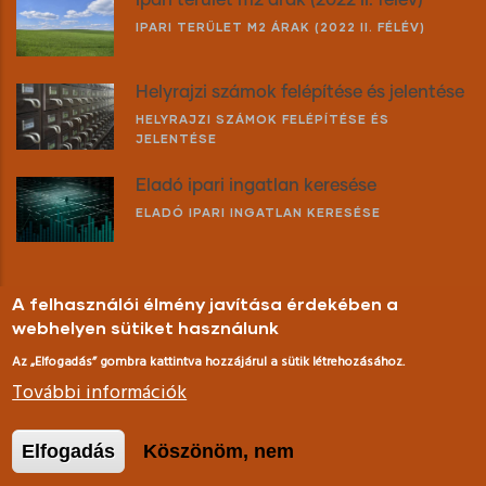
IPARI TERÜLET M2 ÁRAK (2022 II. FÉLÉV)
Helyrajzi számok felépítése és jelentése
HELYRAJZI SZÁMOK FELÉPÍTÉSE ÉS
JELENTÉSE
Eladó ipari ingatlan keresése
ELADÓ IPARI INGATLAN KERESÉSE
A felhasználói élmény javítása érdekében a
webhelyen sütiket használunk
Az „Elfogadás” gombra kattintva hozzájárul a sütik létrehozásához.
További információk
© Copyright
eladoipariingatlan.hu
2016. Minden jog
fenntartva.
Elfogadás
Köszönöm, nem