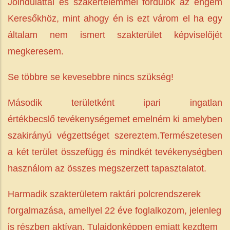
Jóindulattal és szakértelemmel fordulok az engem
Keresőkhöz, mint ahogy én is ezt várom el ha egy
általam nem ismert szakterület képviselőjét
megkeresem.
Se többre se kevesebbre nincs szükség!
Második területként ipari ingatlan
értékbecslő tevékenységemet emelném ki amelyben
szakirányú végzettséget szereztem.Természetesen
a két terület összefügg és mindkét tevékenységben
használom az összes megszerzett tapasztalatot.
Harmadik szakterületem raktári polcrendszerek
forgalmazása, amellyel 22 éve foglalkozom, jelenleg
is részben aktívan. Tulajdonképpen emiatt kezdtem