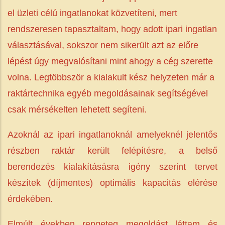
el üzleti célú ingatlanokat közvetíteni, mert
rendszeresen tapasztaltam, hogy adott ipari ingatlan
választásával, sokszor nem sikerült azt az előre
lépést úgy megvalósítani mint ahogy a cég szerette
volna. Legtöbbször a kialakult kész helyzeten már a
raktártechnika egyéb megoldásainak segítségével
csak mérsékelten lehetett segíteni.
Azoknál az ipari ingatlanoknál amelyeknél jelentős
részben raktár került felépítésre, a belső
berendezés kialakításásra igény szerint tervet
készítek (díjmentes) optimális kapacitás elérése
érdekében.
Elmúlt években rengeteg megoldást láttam és