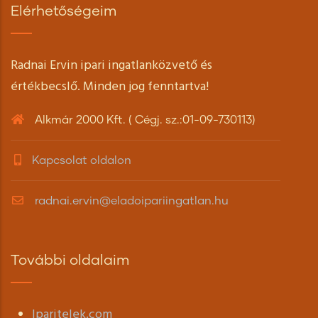
Elérhetőségeim
Radnai Ervin ipari ingatlanközvető és
értékbecslő. Minden jog fenntartva!
Alkmár 2000 Kft. ( Cégj. sz.:01-09-730113)
Kapcsolat oldalon
radnai.ervin@eladoipariingatlan.hu
További oldalaim
Iparitelek.com