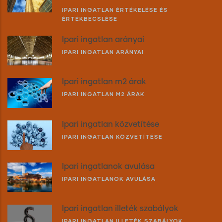
IPARI INGATLAN ÉRTÉKELÉSE ÉS
ÉRTÉKBECSLÉSE
Ipari ingatlan arányai
IPARI INGATLAN ARÁNYAI
Ipari ingatlan m2 árak
IPARI INGATLAN M2 ÁRAK
Ipari ingatlan közvetítése
IPARI INGATLAN KÖZVETÍTÉSE
Ipari ingatlanok avulása
IPARI INGATLANOK AVULÁSA
Ipari ingatlan illeték szabályok
IPARI INGATLAN ILLETÉK SZABÁLYOK