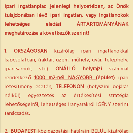
ipari ingatlanpiac jelenlegi helyzetében, az Önök
tulajdonában lévő ipari ingatlan, vagy ingatlanokok
lehetséges eladási ÁRTARTOMÁNYÁNAK
meghatározása a következők szerint!
1.
ORSZÁGOSAN
kizárólag ipari ingatlanokkal
kapcsolatban, (raktár, üzem, műhely, gyár, telephely,
iparcsarnok, stb)
ÖNÁLLÓ helyrajzi
számmal
rendelkező
1000 m2-nél NAGYOBB
(épület)
ipari
létesítmény esetén,
TELEFONON
(helyszíni bejárás
nélkül) egyeztetés az értékesítési stratégia
lehetőségeiről, lehetséges irányárakról IGÉNY szerint
tanácsadás.
2.
BUDAPEST
közigazgatási határain BELÜL kizárólag