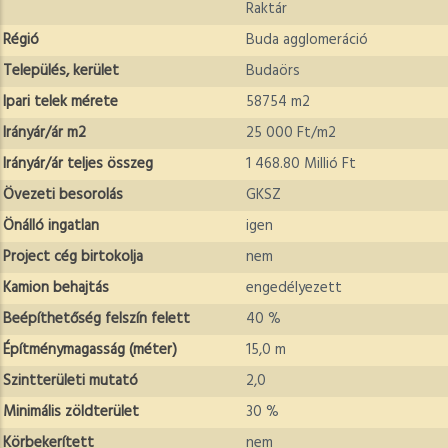
Raktár
Régió
Buda agglomeráció
Település, kerület
Budaörs
Ipari telek mérete
58754 m2
Irányár/ár m2
25 000 Ft/m2
Irányár/ár teljes összeg
1 468.80 Millió Ft
Övezeti besorolás
GKSZ
Önálló ingatlan
igen
Project cég birtokolja
nem
Kamion behajtás
engedélyezett
Beépíthetőség felszín felett
40 %
Építménymagasság (méter)
15,0 m
Szintterületi mutató
2,0
Minimális zöldterület
30 %
Körbekerített
nem