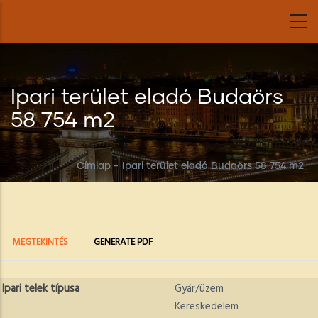
Ugrás
a
tartalomra
Ipari terület eladó Budaörs
58 754 m2
Címlap
-
Ipari terület eladó Budaörs 58 754 m2
Elsődleges
(AKTÍV
MEGTEKINTÉS
GENERATE PDF
FÜL)
fülek
Ipari telek típusa
Gyár/üzem
Kereskedelem