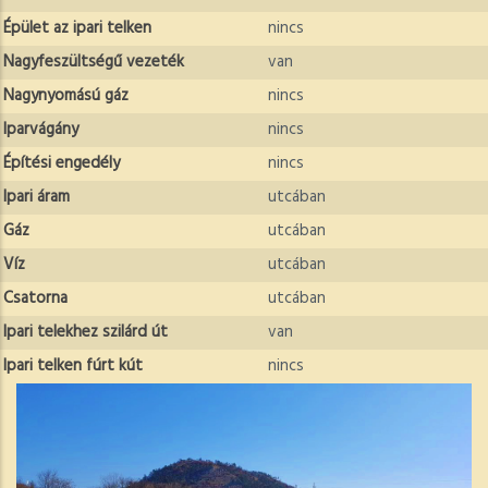
Épület az ipari telken
nincs
Nagyfeszültségű vezeték
van
Nagynyomású gáz
nincs
Iparvágány
nincs
Építési engedély
nincs
Ipari áram
utcában
Gáz
utcában
Víz
utcában
Csatorna
utcában
Ipari telekhez szilárd út
van
Ipari telken fúrt kút
nincs