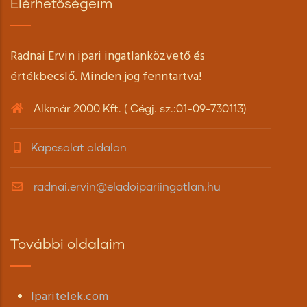
Elérhetőségeim
Radnai Ervin ipari ingatlanközvető és
értékbecslő. Minden jog fenntartva!
Alkmár 2000 Kft. ( Cégj. sz.:01-09-730113)
Kapcsolat oldalon
radnai.ervin@eladoipariingatlan.hu
További oldalaim
Iparitelek.com