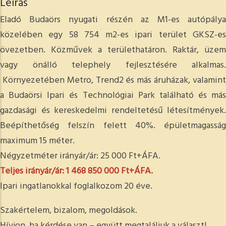
Leírás
Eladó Budaörs nyugati részén az M1-es autópálya
közelében egy 58 754 m2-es ipari terület GKSZ-es
övezetben. Közművek a területhatáron. Raktár, üzem
vagy önálló telephely fejlesztésére alkalmas.
Környezetében Metro, Trend2 és más áruházak, valamint
a Budaörsi Ipari és Technológiai Park található és más
gazdasági és kereskedelmi rendeltetésű létesítmények.
Beépíthetőség felszín felett 40%. épületmagasság
maximum 15 méter.
Négyzetméter irányár/ár: 25 000 Ft+ÁFA.
Teljes irányár/ár: 1 468 850 000 Ft+ÁFA.
Ipari ingatlanokkal foglalkozom 20 éve.
Szakértelem, bizalom, megoldások.
Hívjon, ha kérdése van – együtt megtaláljuk a választ!