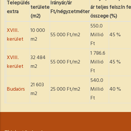
Település
Irányár/ár
területe
ár teljes
felszín fe
extra
Ft/négyzetméter
(m2)
összege
(%)
550.0
XVIII.
10 000
55 000 Ft/m2
Millió
45 %
kerület
m2
Ft
1 786.6
XVIII.
32 484
55 000 Ft/m2
Millió
45 %
kerület
m2
Ft
540.0
21 603
Budaörs
25 000 Ft/m2
Millió
40 %
m2
Ft