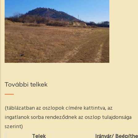
További telkek
(táblázatban az oszlopok címére kattintva, az
ingatlanok sorba rendeződnek az oszlop tulajdonsága
szerint)
Telek
Irányár/
Beépíthe