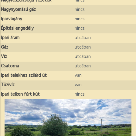
Nagyfeszültségű vezeték
nincs
Nagynyomású gáz
nincs
Iparvágány
nincs
Építési engedély
nincs
Ipari áram
utcában
Gáz
utcában
Víz
utcában
Csatorna
utcában
Ipari telekhez szilárd út
van
Tüzivíz
van
Ipari telken fúrt kút
nincs