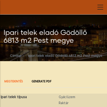
Ugrás
a
tartalomra
Ipari telek eladó Gödöllő
6813 m2 Pest megye
Címlap
-
-
Ipari telek eladó Gödöllő 6813 m2 Pest megye
Elsődleges
(AKTÍV
MEGTEKINTÉS
GENERATE PDF
FÜL)
fülek
Ipari telek típusa
Gyár/üzem
Raktár