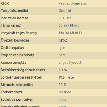
Régió
Pest agglomeráció
Település, kerület
Gödöllő
Ipari telek mérete
6813 m2
Irányár/ár m2
27 887 Ft/m2
Irányár/ár teljes összeg
190.00 Millió Ft
Övezeti besorolás
GKSZ
Önálló ingatlan
igen
Project cég birtokolja
nem
Kamion behajtás
engedélyezett
Beépíthetőség felszín felett
50 %
Építménymagasság (méter)
10,5 méter
Minimális zöldterület
30 %
Körbekerített
részben
Épület az ipari telken
nincs