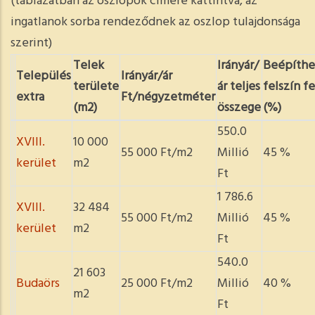
(táblázatban az oszlopok címére kattintva, az
ingatlanok sorba rendeződnek az oszlop tulajdonsága
szerint)
Telek
Irányár/
Beépíthe
Település
Irányár/ár
területe
ár teljes
felszín fe
extra
Ft/négyzetméter
(m2)
összege
(%)
550.0
XVIII.
10 000
55 000 Ft/m2
Millió
45 %
kerület
m2
Ft
1 786.6
XVIII.
32 484
55 000 Ft/m2
Millió
45 %
kerület
m2
Ft
540.0
21 603
Budaörs
25 000 Ft/m2
Millió
40 %
m2
Ft