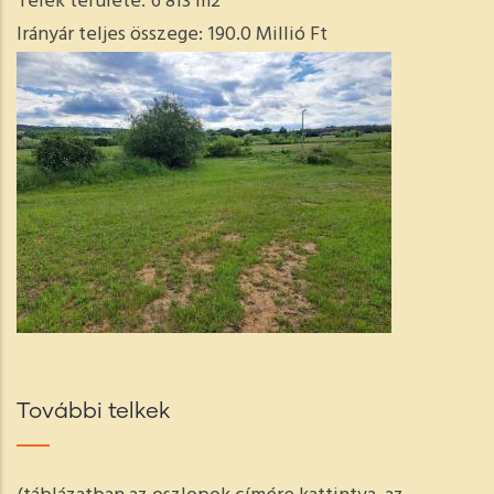
Telek területe:
6 813 m2
Irányár teljes összege:
190.0 Millió Ft
További telkek